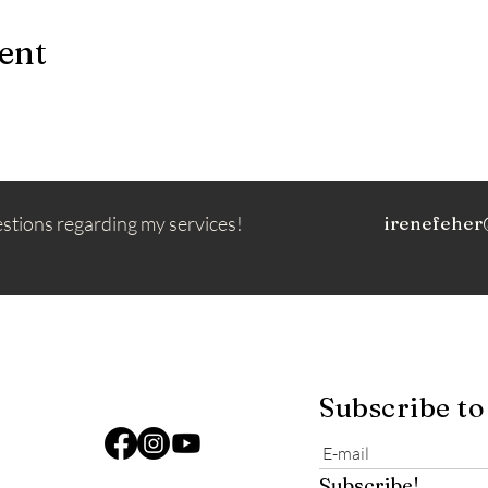
ent
estions regarding my services!
irenefeher
Subscribe to
Subscribe!