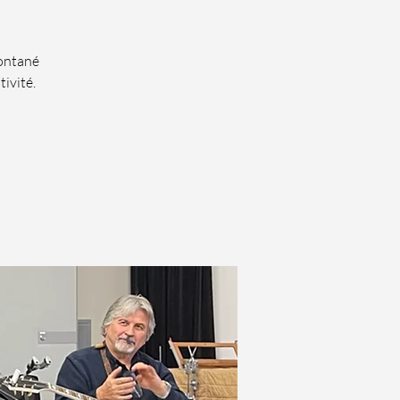
pontané
ivité.