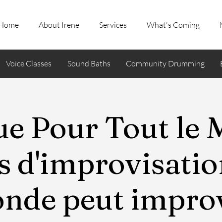
Home
About Irene
Services
What's Coming
Voice Classes
Sound Baths
Community Drumming
e Pour Tout le 
s d'improvisatio
onde peut improv