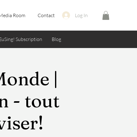
Media Room
Contact
Log In
EuSing! Subscription
Blog
Monde |
n - tout
iser!