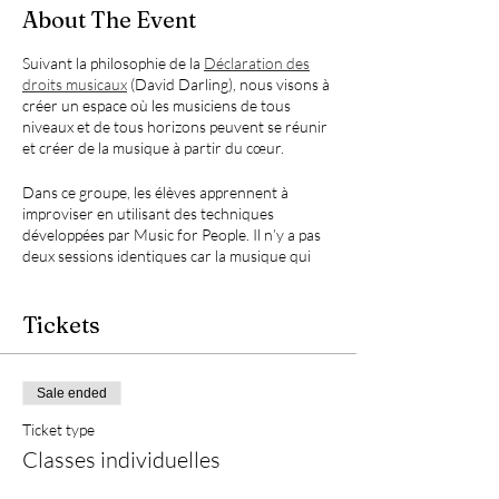
About The Event
Suivant la philosophie de la
Déclaration des
droits musicaux
(David Darling), nous visons à
créer un espace où les musiciens de tous
niveaux et de tous horizons peuvent se réunir
et créer de la musique à partir du cœur.
Dans ce groupe, les élèves apprennent à
improviser en utilisant des techniques
développées par Music for People. Il n’y a pas
deux sessions identiques car la musique qui
émerge vient du collectif de toutes les
personnes présentes. Nous jouons au bord
d’un délicieux chaos, mais progressivement
Tickets
l’appréhension se transforme en une
collaboration inspirée.
Sale ended
Tous les instruments sont les bienvenus!
Apportez votre ou vos instrument(s) de choix.
Ticket type
Si vous n’avez pas d’instrument, les
Classes individuelles
instruments de percussion sont fournis. Un
piano est également disponible.