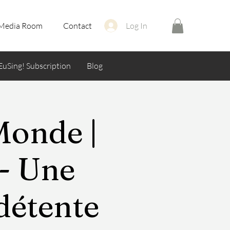
Media Room
Contact
Log In
EuSing! Subscription
Blog
Monde |
 - Une
détente