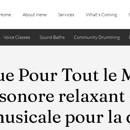
Home
About Irene
Services
What's Coming
Voice Classes
Sound Baths
Community Drumming
e Pour Tout le 
sonore relaxant
musicale pour la 