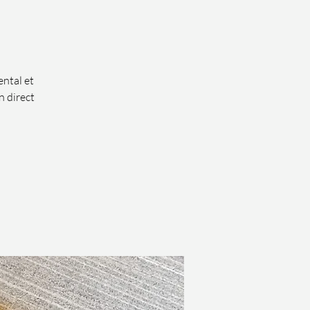
ental et
n direct