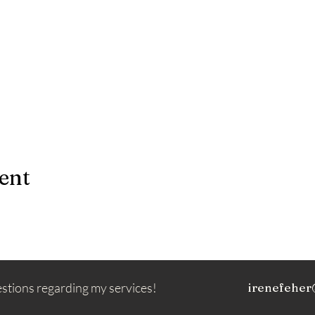
ent
estions regarding my services!
irenefeher