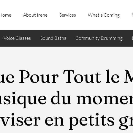
Home
About Irene
Services
What's Coming
Voice Classes
Sound Baths
Community Drumming
e Pour Tout le 
sique du momen
iser en petits 