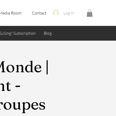
Media Room
Contact
Log In
EuSing! Subscription
Blog
Monde |
t -
groupes