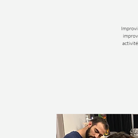
Improvis
improvi
activit