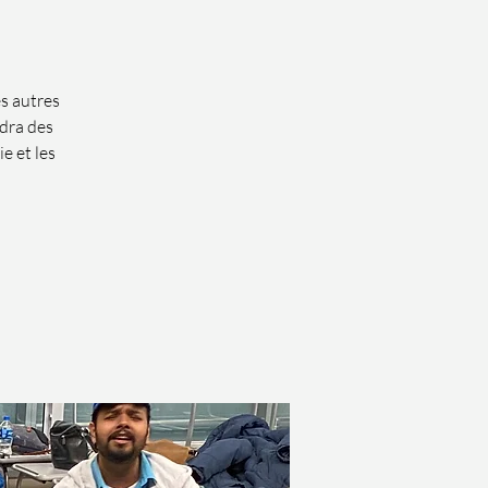
es autres
dra des
e et les